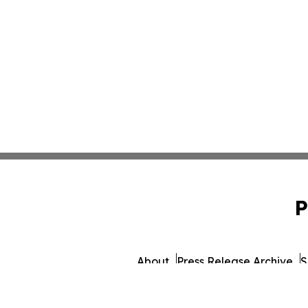
P
About
Press Release Archive
S
© 1995-2026 Newsmatics Inc.