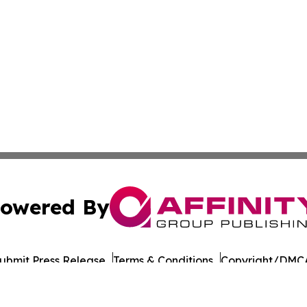
owered By
ubmit Press Release
Terms & Conditions
Copyright/DMCA
 dba Affinity Group Publishing & North Dakota Business G