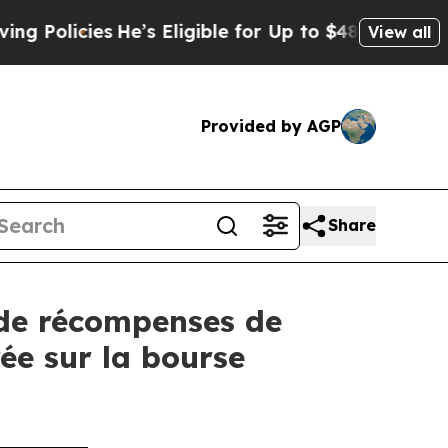
ies
He’s Eligible for Up to $480,000 After Being
View all
Provided by AGP
Share
de récompenses de
ée sur la bourse