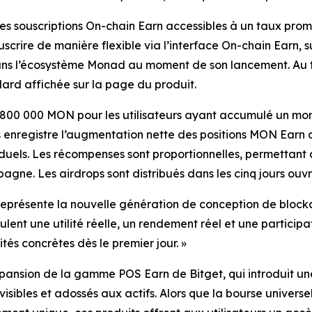
des souscriptions On-chain Earn accessibles à un taux pr
crire de manière flexible via l’interface On-chain Earn, sur
s dans l’écosystème Monad au moment de son lancement. Au 
ard affichée sur la page du produit.
e 800 000 MON pour les utilisateurs ayant accumulé un mon
enregistre l’augmentation nette des positions MON Earn de
viduels. Les récompenses sont proportionnelles, permetta
gne. Les airdrops sont distribués dans les cinq jours ouvr
représente la nouvelle génération de conception de block
eulent une utilité réelle, un rendement réel et une partici
tés concrètes dès le premier jour. »
pansion de la gamme POS Earn de Bitget, qui introduit une
ibles et adossés aux actifs. Alors que la bourse universell