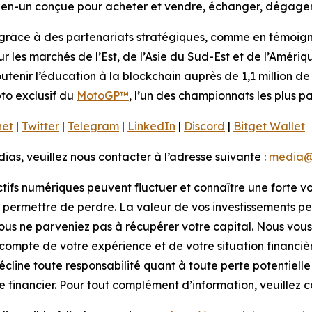
en-un conçue pour acheter et vendre, échanger, dégager d
grâce à des partenariats stratégiques, comme en témoigne 
sur les marchés de l’Est, de l’Asie du Sud-Est et de l’Améri
utenir l’éducation à la blockchain auprès de 1,1 million de 
pto exclusif du
MotoGP™
, l’un des championnats les plus 
net
|
Twitter
|
Telegram
|
LinkedIn
|
Discord
|
Bitget Wallet
s, veuillez nous contacter à l’adresse suivante :
media@
ctifs numériques peuvent fluctuer et connaître une forte vo
 permettre de perdre. La valeur de vos investissements peu
vous ne parveniez pas à récupérer votre capital. Nous vous 
r compte de votre expérience et de votre situation financi
 décline toute responsabilité quant à toute perte potentiell
e financier. Pour tout complément d’information, veuillez 