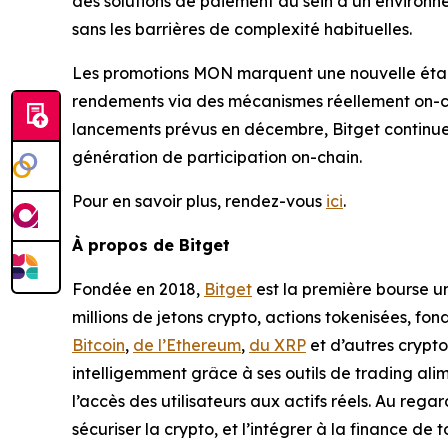
des solutions de paiement au sein d’un environnem
sans les barrières de complexité habituelles.
Les promotions MON marquent une nouvelle étape 
rendements via des mécanismes réellement on-chai
lancements prévus en décembre, Bitget continue d
génération de participation on-chain.
Pour en savoir plus, rendez-vous
ici
.
À propos de Bitget
Fondée en 2018,
Bitget
est la première bourse uni
millions de jetons crypto, actions tokenisées, fo
Bitcoin
,
de l’Ethereum
,
du XRP
et d’autres crypto
intelligemment grâce à ses outils de trading alim
l’accès des utilisateurs aux actifs réels. Au rega
sécuriser la crypto, et l’intégrer à la finance de t