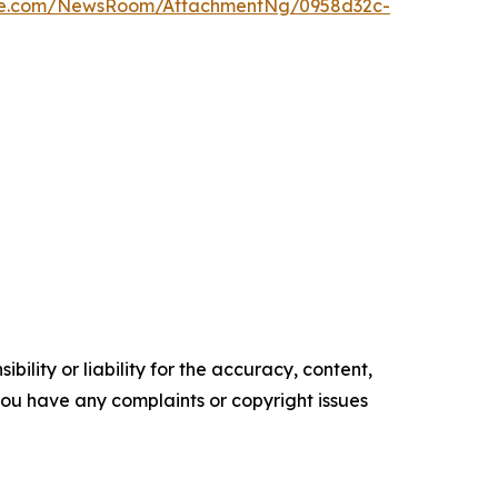
ire.com/NewsRoom/AttachmentNg/0958d32c-
ility or liability for the accuracy, content,
f you have any complaints or copyright issues